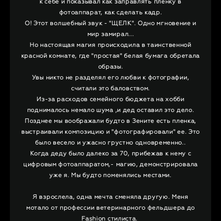
к себе и показывал как заправлять пленку в
фотоаппарат, как сделать кадр.
О! Этот волшебный звук - "ЩЕЛК". Одно мгновение и
мир замирал...
Но настоящая магия происходила в таинственной
красной комнате, где "простая" белая бумага обретала
образы.
Увы никто не разделял его любви к фотографии,
считали это баловством.
Из-за расходов семейного бюджета на хобби
поднималось немало шума ,и дед оставил это дело.
Позднее мы воображали будто в Зените есть пленка,
выстраивали композицию и "фотографировали" ее. Это
было весело и ужасно грустно одновременно..
Когда деду было далеко за 70, прибежав к нему с
цифровым фотоаппаратом,- магию, демонстрировала
уже я. Мы будто поменялись местами.
Я взрослела, одна мечта сменяла другую. Меня
мотало от профессии ветеринарного фельдшера до
Fashion стилиста.