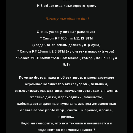
И 3 объектива «выходного дня».
- Почему выходного дня?
Очень узкое у них направление:
* Canon RF 600mm f/11 IS STM
(когда что-то очень далеко , н-р луна)
* Canon RF 16mm f/2.8 STM (ну очееень широкий угол)
* Canon MP-E 65mm f/2.8 1-5x Macro ( комар , но не 1:1 , а
5:1)
Помимо фотоаппара и объективов, в моем арсенале
огромное количество аксессуаров ( вспышки,
синхронизаторы, штативы, аккумуляторы , карты памяти,
жесткие диски, переходники, планшеты,
кабеля,дистанционные пульты, фильтры ,ежемесячная
оплата adobe photoshop , сайта .. и прочее, прочее,
прочее…
Надо ли говорить, что вся техника изнашивается и
подлежит со временем замене ?